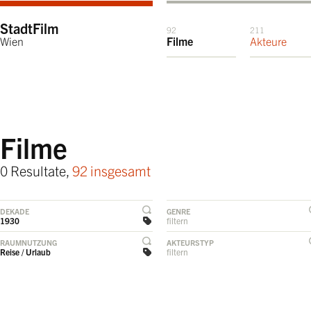
StadtFilm
92
211
Wien
Filme
Akteure
Filme
0 Resultate,
92 insgesamt
DEKADE
GENRE
1930
filtern
RAUMNUTZUNG
AKTEURSTYP
Reise / Urlaub
filtern