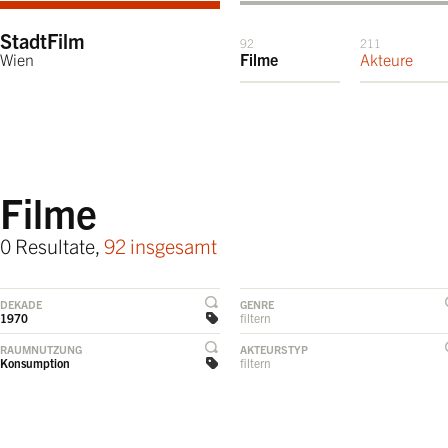
StadtFilm
92
211
Wien
Filme
Akteure
Filme
0 Resultate,
92 insgesamt
DEKADE
GENRE
1970
filtern
RAUMNUTZUNG
AKTEURSTYP
Konsumption
filtern