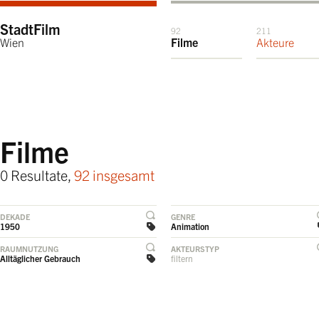
StadtFilm
92
211
Wien
Filme
Akteure
Filme
0 Resultate,
92 insgesamt
DEKADE
GENRE
1950
Animation
RAUMNUTZUNG
AKTEURSTYP
Alltäglicher Gebrauch
filtern