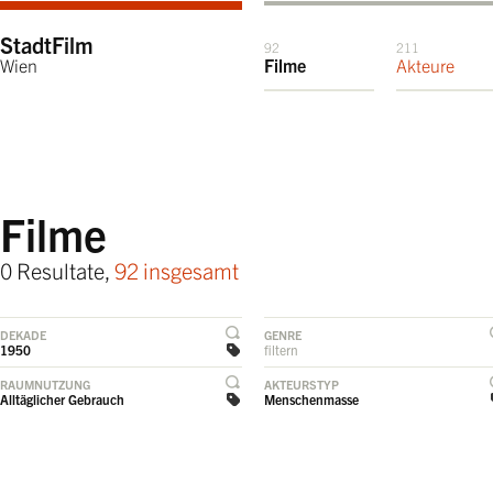
StadtFilm
92
211
Wien
Filme
Akteure
Filme
0 Resultate,
92 insgesamt
DEKADE
GENRE
1950
filtern
RAUMNUTZUNG
AKTEURSTYP
Alltäglicher Gebrauch
Menschenmasse