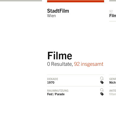
StadtFilm
92
Wien
Fil
Filme
0 Resultate,
92 insgesamt
DEKADE
GEN
1970
Nicht
RAUMNUTZUNG
AKT
Fest / Parade
filte