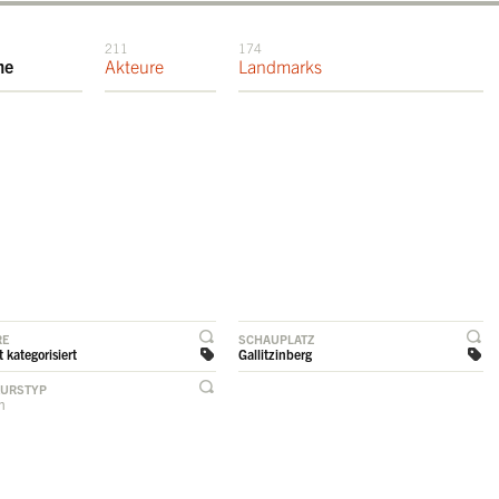
211
174
me
Akteure
Landmarks
RE
SCHAUPLATZ
 kategorisiert
Gallitzinberg
EURSTYP
rn