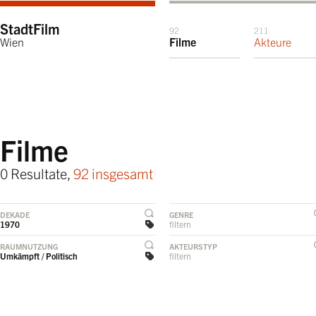
StadtFilm
92
211
Wien
Filme
Akteure
Filme
0 Resultate,
92 insgesamt
DEKADE
GENRE
1970
filtern
RAUMNUTZUNG
AKTEURSTYP
Umkämpft / Politisch
filtern