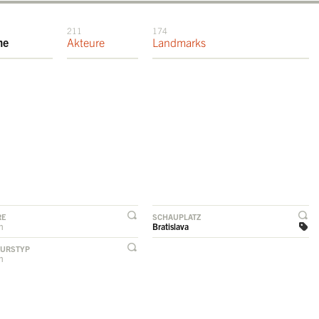
211
174
me
Akteure
Landmarks
RE
SCHAUPLATZ
rn
Bratislava
EURSTYP
rn