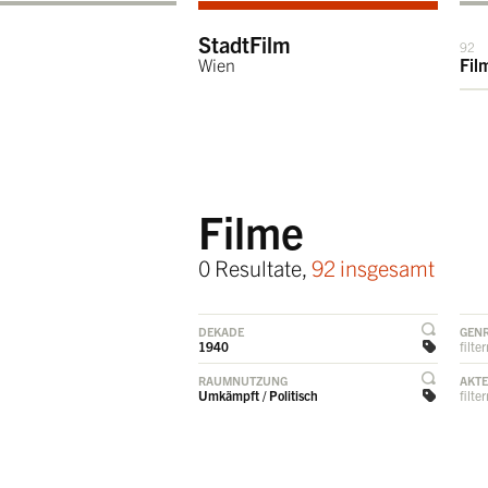
StadtFilm
92
Wien
Fil
Filme
0 Resultate,
92 insgesamt
DEKADE
GEN
1940
filte
RAUMNUTZUNG
AKT
Umkämpft / Politisch
filte