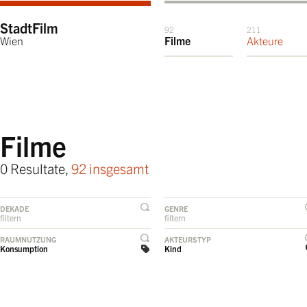
StadtFilm
92
211
Wien
Filme
Akteure
Filme
0 Resultate,
92 insgesamt
DEKADE
GENRE
filtern
filtern
RAUMNUTZUNG
AKTEURSTYP
Konsumption
Kind