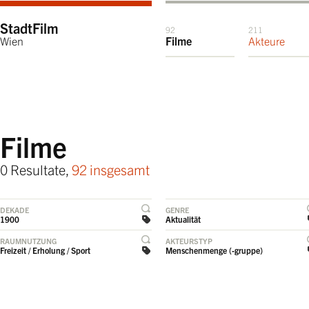
StadtFilm
92
211
Wien
Filme
Akteure
Filme
0 Resultate,
92 insgesamt
DEKADE
GENRE
1900
Aktualität
RAUMNUTZUNG
AKTEURSTYP
Freizeit / Erholung / Sport
Menschenmenge (-gruppe)