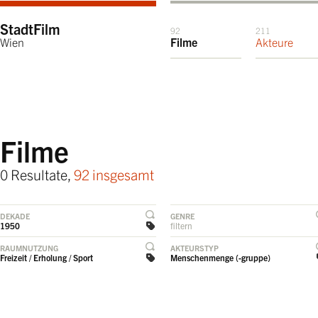
StadtFilm
92
211
Wien
Filme
Akteure
Filme
0 Resultate,
92 insgesamt
DEKADE
GENRE
1950
filtern
RAUMNUTZUNG
AKTEURSTYP
Freizeit / Erholung / Sport
Menschenmenge (-gruppe)