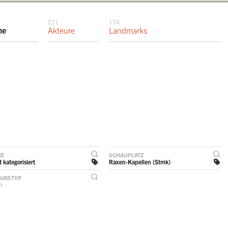
211
174
me
Akteure
Landmarks
RE
SCHAUPLATZ
 kategorisiert
Raxen-Kapellen (Stmk)
EURSTYP
rn