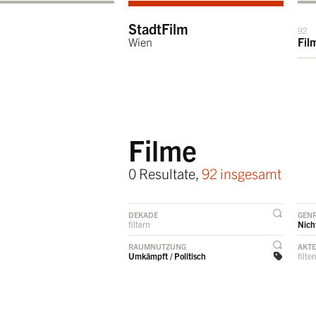
StadtFilm
92
Wien
Fil
Filme
0 Resultate,
92 insgesamt
DEKADE
GEN
filtern
Nicht
RAUMNUTZUNG
AKT
Umkämpft / Politisch
filte