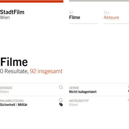
StadtFilm
92
211
Wien
Filme
Akteure
Filme
0 Resultate,
92 insgesamt
DEKADE
GENRE
filtern
Nicht kategorisiert
RAUMNUTZUNG
AKTEURSTYP
Sicherheit / Militär
filtern