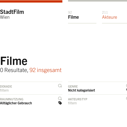
StadtFilm
92
211
Wien
Filme
Akteure
Filme
0 Resultate,
92 insgesamt
DEKADE
GENRE
filtern
Nicht kategorisiert
RAUMNUTZUNG
AKTEURSTYP
Alltäglicher Gebrauch
filtern