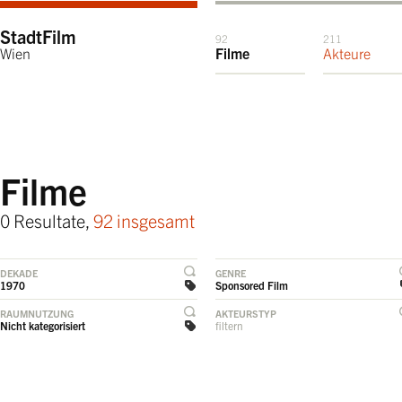
StadtFilm
92
211
Wien
Filme
Akteure
Filme
0 Resultate,
92 insgesamt
DEKADE
GENRE
1970
Sponsored Film
RAUMNUTZUNG
AKTEURSTYP
Nicht kategorisiert
filtern