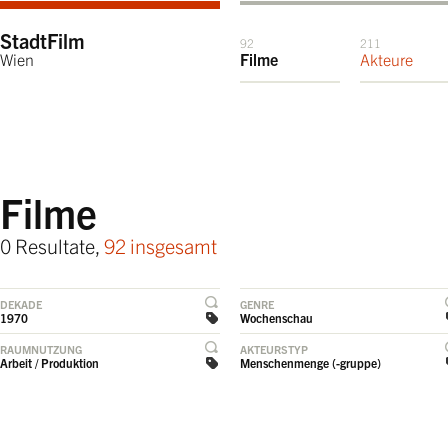
StadtFilm
92
211
Wien
Filme
Akteure
Filme
0 Resultate,
92 insgesamt
DEKADE
GENRE
1970
Wochenschau
RAUMNUTZUNG
AKTEURSTYP
Arbeit / Produktion
Menschenmenge (-gruppe)