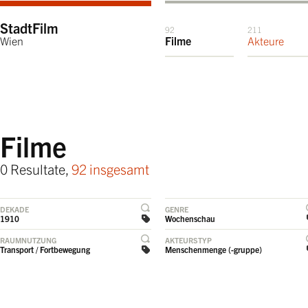
StadtFilm
92
211
Wien
Filme
Akteure
Filme
0 Resultate,
92 insgesamt
DEKADE
GENRE
1910
Wochenschau
RAUMNUTZUNG
AKTEURSTYP
Transport / Fortbewegung
Menschenmenge (-gruppe)