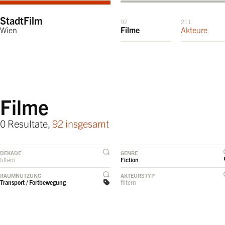
StadtFilm
92
211
Wien
Filme
Akteure
Filme
0 Resultate,
92 insgesamt
DEKADE
GENRE
filtern
Fiction
RAUMNUTZUNG
AKTEURSTYP
Transport / Fortbewegung
filtern