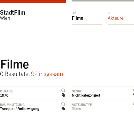
StadtFilm
92
211
Wien
Filme
Akteure
Filme
0 Resultate,
92 insgesamt
DEKADE
GENRE
1970
Nicht kategorisiert
RAUMNUTZUNG
AKTEURSTYP
Transport / Fortbewegung
filtern