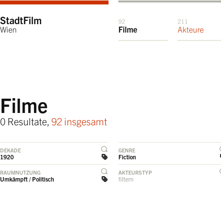
StadtFilm
92
211
Wien
Filme
Akteure
Filme
0 Resultate,
92 insgesamt
DEKADE
GENRE
1920
Fiction
RAUMNUTZUNG
AKTEURSTYP
Umkämpft / Politisch
filtern