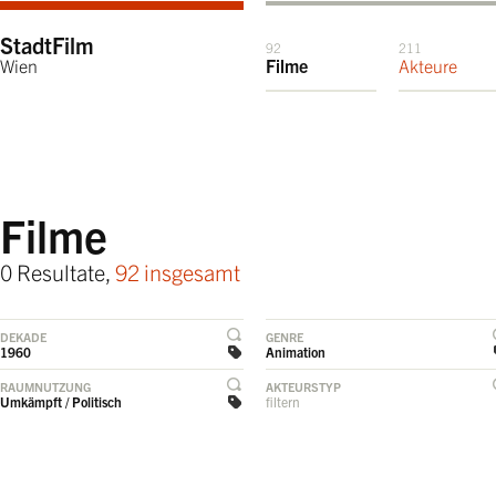
StadtFilm
92
211
Wien
Filme
Akteure
Filme
0 Resultate,
92 insgesamt
DEKADE
GENRE
1960
Animation
RAUMNUTZUNG
AKTEURSTYP
Umkämpft / Politisch
filtern