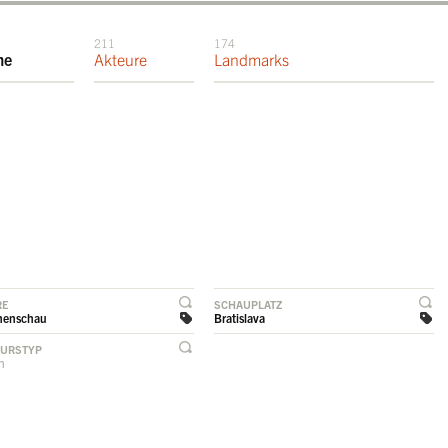
211
174
me
Akteure
Landmarks
RE
SCHAUPLATZ
henschau
Bratislava
EURSTYP
rn