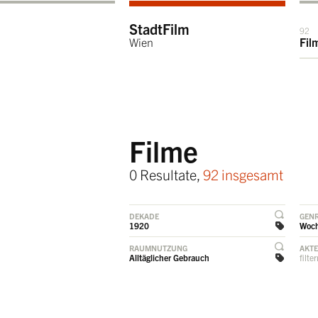
StadtFilm
92
Wien
Fil
Filme
0 Resultate,
92 insgesamt
DEKADE
GEN
1920
Woc
RAUMNUTZUNG
AKT
Alltäglicher Gebrauch
filte