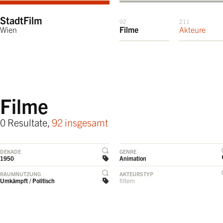
StadtFilm
92
211
Wien
Filme
Akteure
Filme
0 Resultate,
92 insgesamt
DEKADE
GENRE
1950
Animation
RAUMNUTZUNG
AKTEURSTYP
Umkämpft / Politisch
filtern