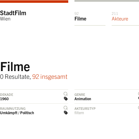
StadtFilm
92
211
Wien
Filme
Akteure
Filme
0 Resultate,
92 insgesamt
DEKADE
GENRE
1960
Animation
RAUMNUTZUNG
AKTEURSTYP
Umkämpft / Politisch
filtern