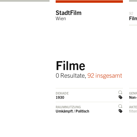
StadtFilm
92
Wien
Fil
Filme
0 Resultate,
92 insgesamt
DEKADE
GEN
1930
Non-
RAUMNUTZUNG
AKT
Umkämpft / Politisch
filte