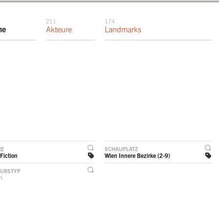
211
174
me
Akteure
Landmarks
RE
SCHAUPLATZ
Fiction
Wien Innere Bezirke (2-9)
EURSTYP
rn