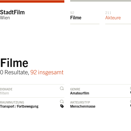
StadtFilm
92
211
Wien
Filme
Akteure
Filme
0 Resultate,
92 insgesamt
DEKADE
GENRE
filtern
Amateurfilm
RAUMNUTZUNG
AKTEURSTYP
Transport / Fortbewegung
Menschenmasse