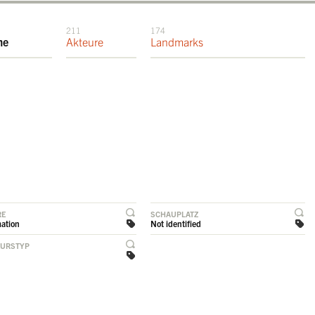
211
174
me
Akteure
Landmarks
RE
SCHAUPLATZ
ation
Not identified
EURSTYP