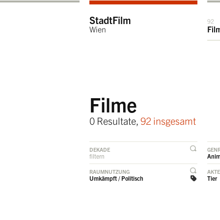
StadtFilm
92
Wien
Fil
Filme
0 Resultate,
92 insgesamt
DEKADE
GEN
filtern
Anim
RAUMNUTZUNG
AKT
Umkämpft / Politisch
Tier