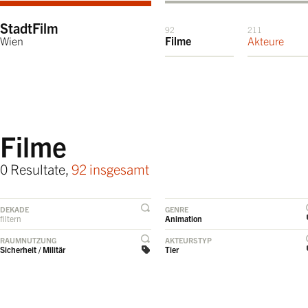
StadtFilm
92
211
Wien
Filme
Akteure
Filme
0 Resultate,
92 insgesamt
DEKADE
GENRE
filtern
Animation
RAUMNUTZUNG
AKTEURSTYP
Sicherheit / Militär
Tier