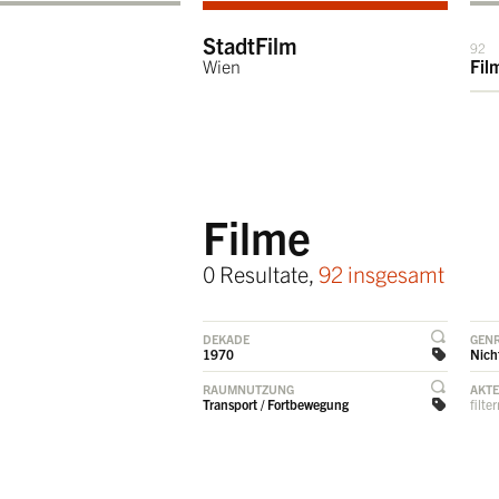
StadtFilm
92
Wien
Fil
Filme
0 Resultate,
92 insgesamt
DEKADE
GEN
1970
Nicht
RAUMNUTZUNG
AKT
Transport / Fortbewegung
filte