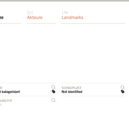
211
174
me
Akteure
Landmarks
RE
SCHAUPLATZ
 kategorisiert
Not identified
EURSTYP
rn