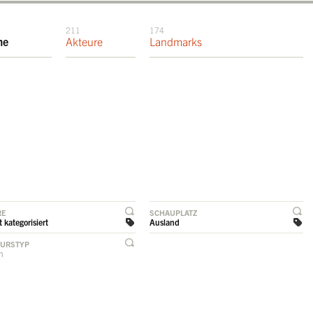
211
174
me
Akteure
Landmarks
RE
SCHAUPLATZ
 kategorisiert
Ausland
EURSTYP
rn