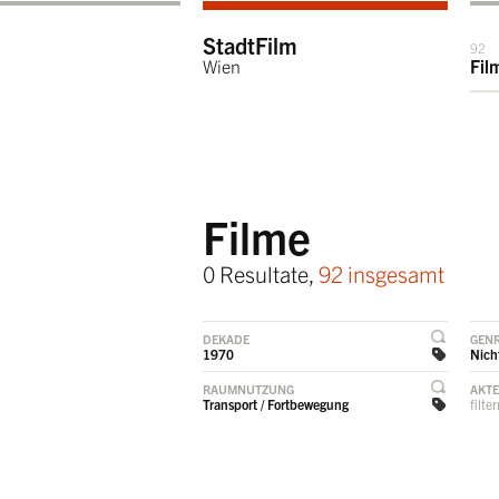
StadtFilm
92
Wien
Fil
Filme
0 Resultate,
92 insgesamt
DEKADE
GEN
1970
Nicht
RAUMNUTZUNG
AKT
Transport / Fortbewegung
filte