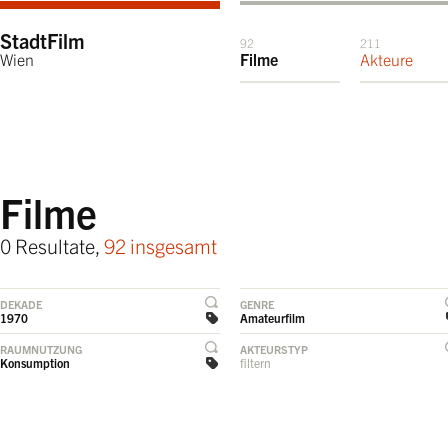
StadtFilm
92
211
Wien
Filme
Akteure
Filme
0 Resultate,
92 insgesamt
DEKADE
GENRE
1970
Amateurfilm
RAUMNUTZUNG
AKTEURSTYP
Konsumption
filtern