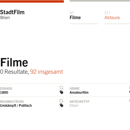
StadtFilm
92
211
Wien
Filme
Akteure
Filme
0 Resultate,
92 insgesamt
DEKADE
GENRE
1890
Amateurfilm
RAUMNUTZUNG
AKTEURSTYP
Umkämpft / Politisch
filtern