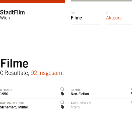
StadtFilm
92
211
Wien
Filme
Akteure
Filme
0 Resultate,
92 insgesamt
DEKADE
GENRE
1950
Non-Fiction
RAUMNUTZUNG
AKTEURSTYP
Sicherheit / Militär
filtern