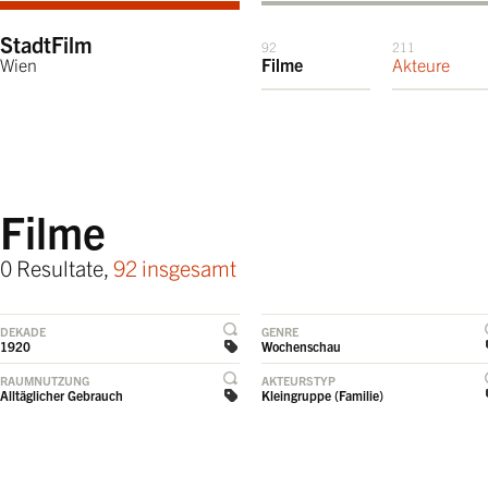
StadtFilm
92
211
Wien
Filme
Akteure
Filme
0 Resultate,
92 insgesamt
DEKADE
GENRE
1920
Wochenschau
RAUMNUTZUNG
AKTEURSTYP
Alltäglicher Gebrauch
Kleingruppe (Familie)