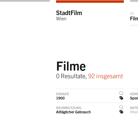
StadtFilm
92
Wien
Fil
Filme
0 Resultate,
92 insgesamt
DEKADE
GEN
1900
Spon
RAUMNUTZUNG
AKT
Alltäglicher Gebrauch
filte