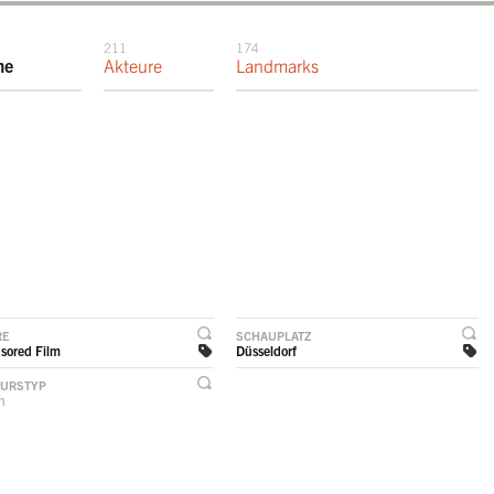
211
174
me
Akteure
Landmarks
RE
SCHAUPLATZ
sored Film
Düsseldorf
EURSTYP
rn