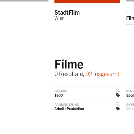
StadtFilm
92
Wien
Fil
Filme
0 Resultate,
92 insgesamt
DEKADE
GEN
1900
Spon
RAUMNUTZUNG
AKT
Arbeit / Produktion
filte