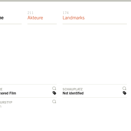
211
174
me
Akteure
Landmarks
RE
SCHAUPLATZ
sored Film
Not identified
EURSTYP
rn