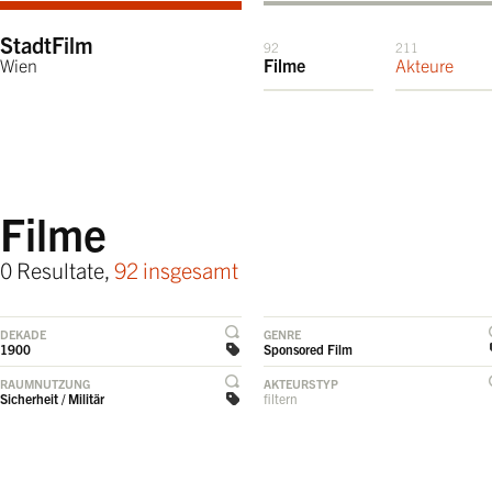
StadtFilm
92
211
Wien
Filme
Akteure
Filme
0 Resultate,
92 insgesamt
DEKADE
GENRE
1900
Sponsored Film
RAUMNUTZUNG
AKTEURSTYP
Sicherheit / Militär
filtern