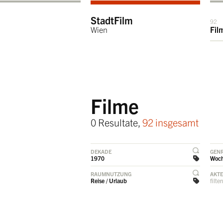
StadtFilm
92
Wien
Fil
Filme
0 Resultate,
92 insgesamt
DEKADE
GEN
1970
Woc
RAUMNUTZUNG
AKT
Reise / Urlaub
filte