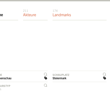
211
174
me
Akteure
Landmarks
RE
SCHAUPLATZ
henschau
Steiermark
EURSTYP
rn