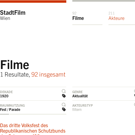
StadtFilm
92
211
Wien
Filme
Akteure
Filme
1 Resultate,
92 insgesamt
DEKADE
GENRE
1920
Aktualität
RAUMNUTZUNG
AKTEURSTYP
Fest / Parade
filtern
Das dritte Volksfest des
Republikanischen Schutzbunds