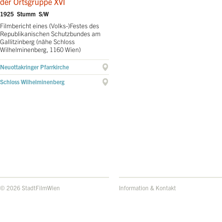
der Ortsgruppe XVI
1925 Stumm S/W
Filmbericht eines (Volks-)Festes des
Republikanischen Schutzbundes am
Gallitzinberg (nähe Schloss
Wilhelminenberg, 1160 Wien)
Neuottakringer Pfarrkirche
Schloss Wilhelminenberg
© 2026 StadtFilmWien
Information & Kontakt