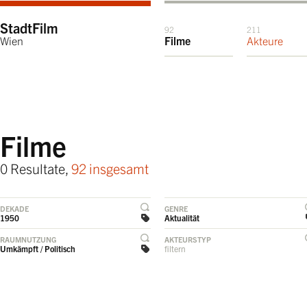
StadtFilm
92
211
Wien
Filme
Akteure
Filme
0 Resultate,
92 insgesamt
DEKADE
GENRE
1950
Aktualität
RAUMNUTZUNG
AKTEURSTYP
Umkämpft / Politisch
filtern