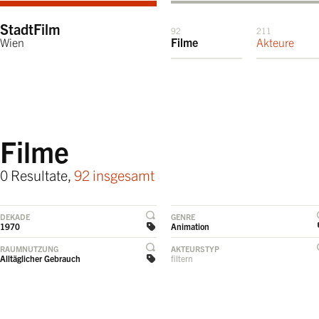
StadtFilm
92
211
Wien
Filme
Akteure
Filme
0 Resultate,
92 insgesamt
DEKADE
GENRE
1970
Animation
RAUMNUTZUNG
AKTEURSTYP
Alltäglicher Gebrauch
filtern