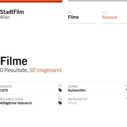
StadtFilm
92
211
Wien
Filme
Akteure
Filme
0 Resultate,
92 insgesamt
DEKADE
GENRE
1970
Autorenfilm
RAUMNUTZUNG
AKTEURSTYP
Alltäglicher Gebrauch
filtern