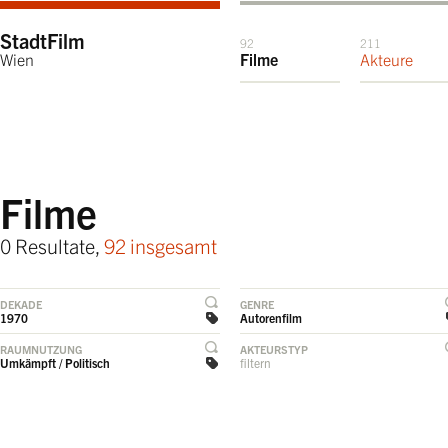
StadtFilm
92
211
Wien
Filme
Akteure
Filme
0 Resultate,
92 insgesamt
DEKADE
GENRE
1970
Autorenfilm
RAUMNUTZUNG
AKTEURSTYP
Umkämpft / Politisch
filtern