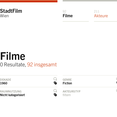
StadtFilm
92
211
Wien
Filme
Akteure
Filme
0 Resultate,
92 insgesamt
DEKADE
GENRE
1960
Fiction
RAUMNUTZUNG
AKTEURSTYP
Nicht kategorisiert
filtern