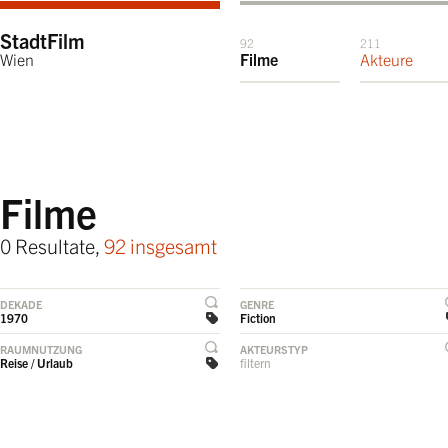
StadtFilm
92
211
Wien
Filme
Akteure
Filme
0 Resultate,
92 insgesamt
DEKADE
GENRE
1970
Fiction
RAUMNUTZUNG
AKTEURSTYP
Reise / Urlaub
filtern