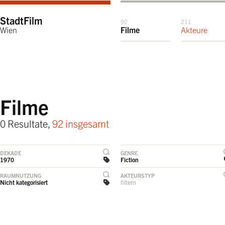
StadtFilm
92
211
Wien
Filme
Akteure
Filme
0 Resultate,
92 insgesamt
DEKADE
GENRE
1970
Fiction
RAUMNUTZUNG
AKTEURSTYP
Nicht kategorisiert
filtern