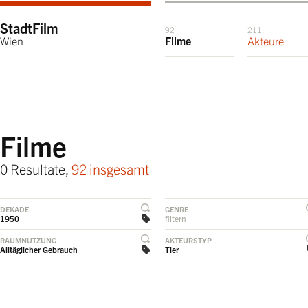
StadtFilm
92
211
Wien
Filme
Akteure
Filme
0 Resultate,
92 insgesamt
DEKADE
GENRE
1950
filtern
RAUMNUTZUNG
AKTEURSTYP
Alltäglicher Gebrauch
Tier