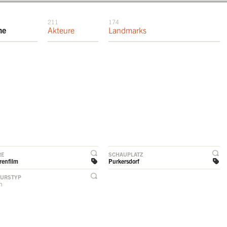
211
174
me
Akteure
Landmarks
RE
SCHAUPLATZ
renfilm
Purkersdorf
EURSTYP
rn