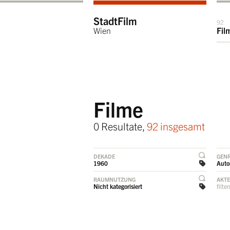
StadtFilm
92
Wien
Fil
Filme
0 Resultate,
92 insgesamt
DEKADE
GEN
1960
Auto
RAUMNUTZUNG
AKT
Nicht kategorisiert
filte