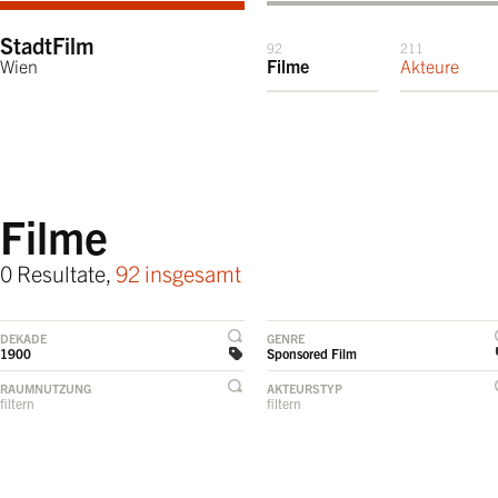
StadtFilm
92
211
Wien
Filme
Akteure
Filme
0 Resultate,
92 insgesamt
DEKADE
GENRE
1900
Sponsored Film
RAUMNUTZUNG
AKTEURSTYP
filtern
filtern