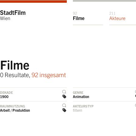
StadtFilm
92
211
Wien
Filme
Akteure
Filme
0 Resultate,
92 insgesamt
DEKADE
GENRE
1900
Animation
RAUMNUTZUNG
AKTEURSTYP
Arbeit / Produktion
filtern