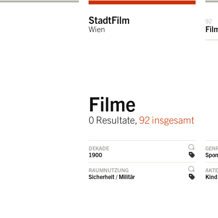
StadtFilm
92
Wien
Fil
Filme
0 Resultate,
92 insgesamt
DEKADE
GEN
1900
Spon
RAUMNUTZUNG
AKT
Sicherheit / Militär
Kind