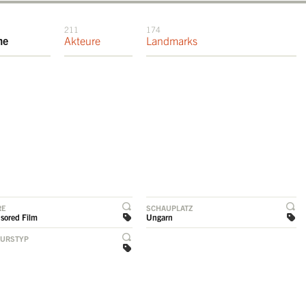
211
174
me
Akteure
Landmarks
RE
SCHAUPLATZ
sored Film
Ungarn
EURSTYP